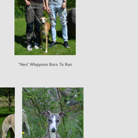
”Neo” Whippmix Born To Run