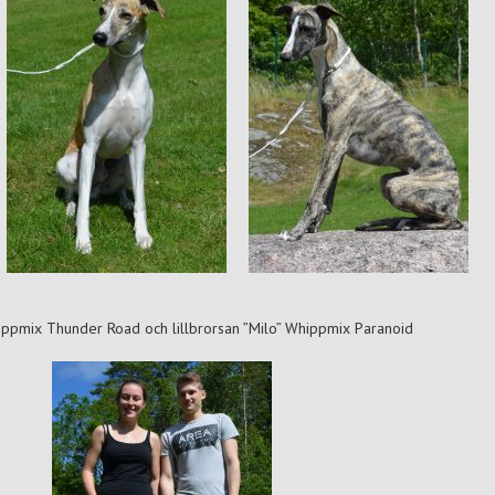
ippmix Thunder Road och lillbrorsan ”Milo” Whippmix Paranoid