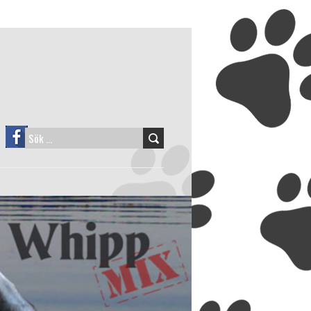
SÖK
EFTER: