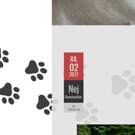
JUL
02
2017
Nej
Kommentar
av
Catarina