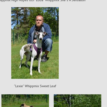
hippmix High Hopes och ”Ebba” Whippmix She´s A Sensation
”Lexie” Whippmix Sweet Leaf