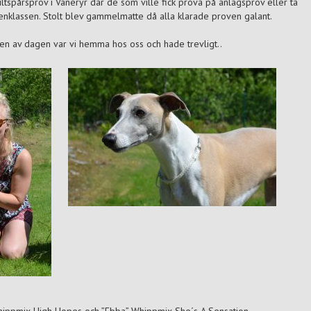
tspårsprov i Väneryr där de som ville fick prova på anlagsprov eller ta
enklassen. Stolt blev gammelmatte då alla klarade proven galant.
en av dagen var vi hemma hos oss och hade trevligt..