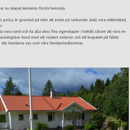
ar nu skapat kennelns första hemsida.
 policy är grundad på idén att aveln på rashundar skall vara målinriktad,
r.
tta vara sund och ha alla dess fina egenskaper i behåll såsom att vara en
passningsbar hund med ett vackert exteriör och ett krupaket på fältet.
ng där hundarna ses som våra familjemedlemmar,