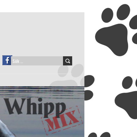
SÖK
EFTER: