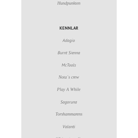
Hundpunkten
KENNLAR
Adagio
Burnt Sienna
McTools
Nota´s crew
Play A While
Sagoruna
Torshammarens
Valanti