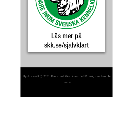
Upphovsrätt © 2026 . Drivs med
WordPress
. BoldR design av
Iceable
Themes
.