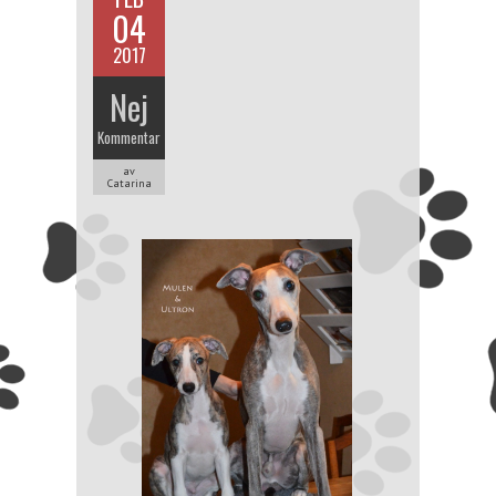
04
2017
Nej
Kommentar
av
Catarina