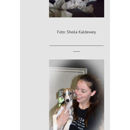
Foto: Sheila Kaldewey
_______________________________
____