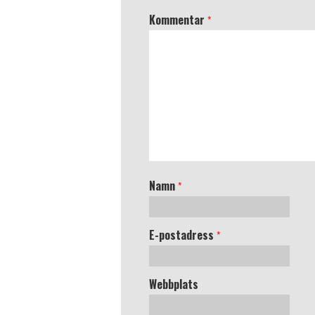
Kommentar
*
Namn
*
E-postadress
*
Webbplats