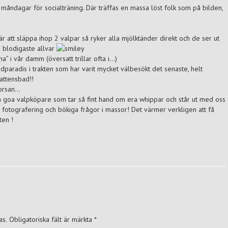
måndagar för socialträning. Där träffas en massa löst folk som på bilden,
 är att släppa ihop 2 valpar så ryker alla mjölktänder direkt och de ser ut
 blodigaste allvar
” i vår damm (översatt trillar ofta i…)
randparadis i trakten som har varit mycket välbesökt det senaste, helt
attensbad!!
morsan…
lla goa valpköpare som tar så fint hand om era whippar och står ut med oss
 fotografering och bökiga frågor i massor! Det värmer verkligen att få
ten !
as.
Obligatoriska fält är märkta
*