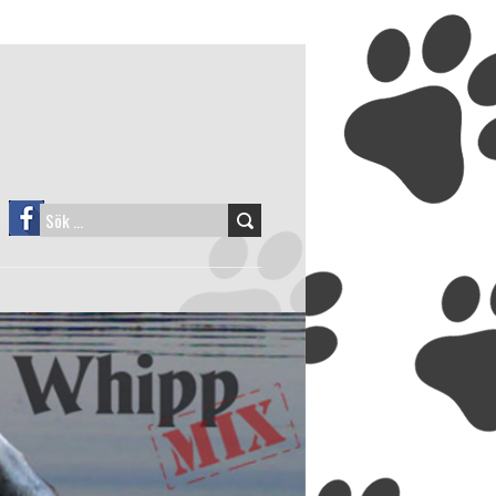
SÖK
EFTER: