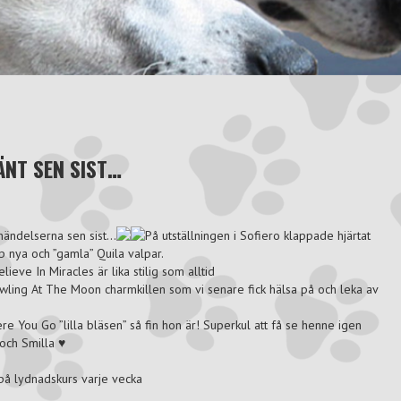
NT SEN SIST…
händelserna sen sist…
På utställningen i Sofiero klappade hjärtat
p nya och ”gamla” Quila valpar.
elieve In Miracles
är lika stilig som alltid
wling At The Moon
charmkillen som vi senare fick hälsa på och leka av
re You Go
”lilla bläsen” så fin hon är! Superkul att få se henne igen
 och Smilla ♥
på lydnadskurs varje vecka