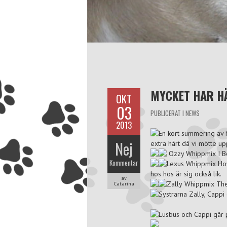
MYCKET HAR HÄ
OKT
03
PUBLICERAT I
NEWS
2013
En kort summering av 
Nej
extra hårt då vi mötte up
Ozzy
Whippmix I B
Kommentar
Lexus
Whippmix Ho
hos hos är sig också lik.
av
Zally
Whippmix The
Catarina
Systrarna Zally, Cappi
Lusbus och Cappi går 