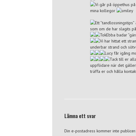
Vi går på öppethus på 
mina kollegor
Ett ”tandlossningstips”
som om de har slagits på
TokEbba badar ”gärna
Vi har hittat ett st
underbar strand och sötv
Lucy får igång 
Tack till er a
uppfödare när det gäller
träffa er och hålla kontak
Lämna ett svar
Din e-postadress kommer inte publicer