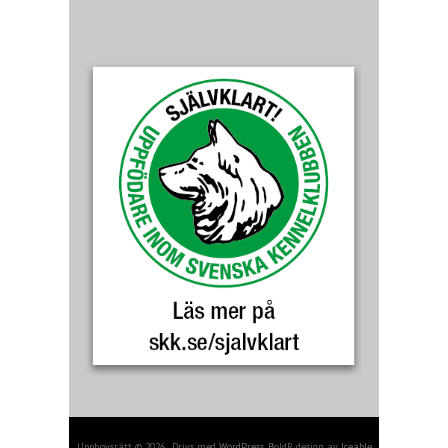
Upphovsrätt © 2026 . Drivs med
WordPress
. BoldR design av
Iceable