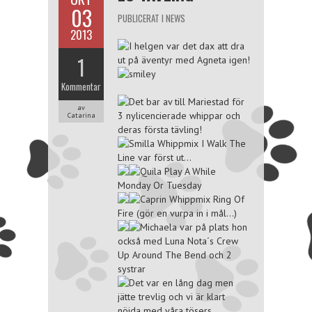
03
PUBLICERAT I
NEWS
2013
I helgen var det dax att dra
1
ut på äventyr med Agneta igen!
Kommentar
Det bar av till Mariestad för
av
3 nylicencierade whippar och
Catarina
deras första tävling!
Smilla
Whippmix I Walk The
Line
var först ut…
Quila
Play A While
Monday Or Tuesday
Caprin
Whippmix Ring Of
Fire
(gör en vurpa in i mål…)
Michaela var på plats hon
också med
Luna
Nota´s Crew
Up Around The Bend
och 2
systrar
Det var en lång dag men
jätte trevlig och vi är klart
nöjda med våra tösers