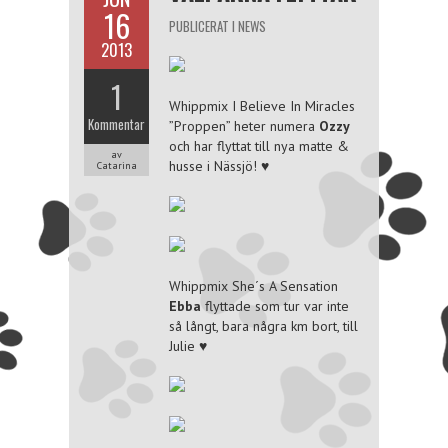
16
PUBLICERAT I
NEWS
2013
1
Whippmix I Believe In Miracles
Kommentar
”Proppen” heter numera
Ozzy
och har flyttat till nya matte &
av
husse i Nässjö! ♥
Catarina
Whippmix She´s A Sensation
Ebba
flyttade som tur var inte
så långt, bara några km bort, till
Julie ♥