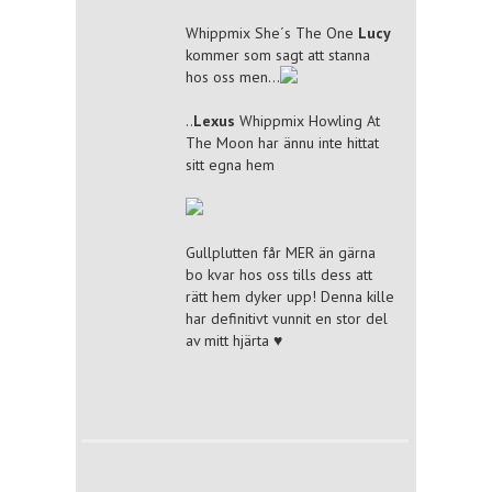
Whippmix She´s The One
Lucy
kommer som sagt att stanna
hos oss men…
..
Lexus
Whippmix Howling At
The Moon har ännu inte hittat
sitt egna hem
Gullplutten får MER än gärna
bo kvar hos oss tills dess att
rätt hem dyker upp! Denna kille
har definitivt vunnit en stor del
av mitt hjärta ♥