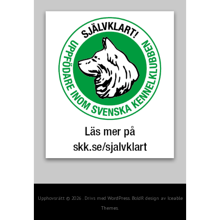
Upphovsrätt © 2026 . Drivs med
WordPress
. BoldR design av
Iceable
Themes
.