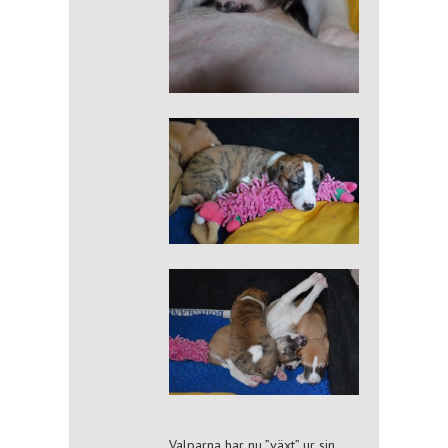
Valparna har nu ”växt” ur sin