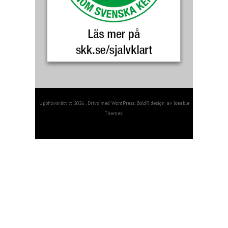
Upphovsrätt © 2026 . Drivs med
WordPress
. BoldR design av
Iceable
Themes
.