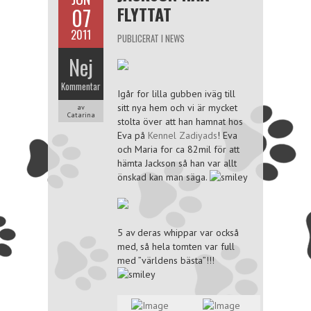
FLYTTAT
07
2011
PUBLICERAT I
NEWS
Nej
Kommentar
Igår for lilla gubben iväg till
sitt nya hem och vi är mycket
av
Catarina
stolta över att han hamnat hos
Eva på
Kennel Zadiyads
! Eva
och Maria for ca 82mil för att
hämta Jackson så han var allt
önskad kan man säga.
5 av deras whippar var också
med, så hela tomten var full
med ”världens bästa”!!!