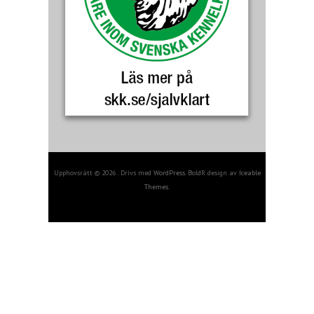
Upphovsrätt © 2026 . Drivs med
WordPress
. BoldR design av
Iceable
Themes
.