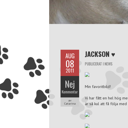
JACKSON ♥
AUG
08
PUBLICERAT I
NEWS
2011
Nej
Min favoritbild!
Kommentar
Vi har fått en hel hög me
av
är så kul att få följa me
Catarina