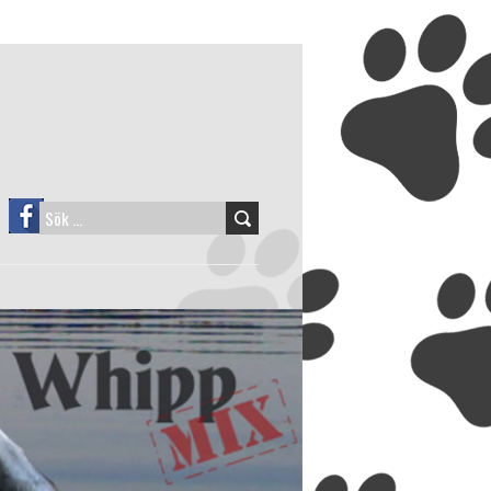
SÖK
EFTER: