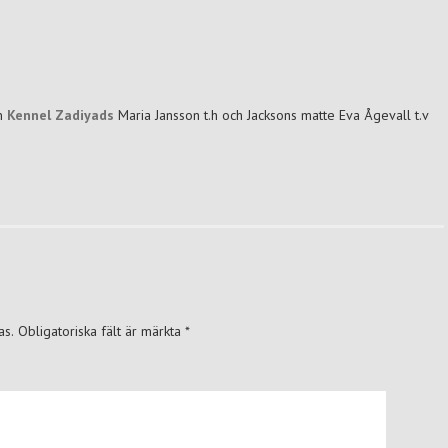
ån
Kennel Zadiyads
Maria Jansson t.h och Jacksons matte Eva Ågevall t.v
as.
Obligatoriska fält är märkta
*