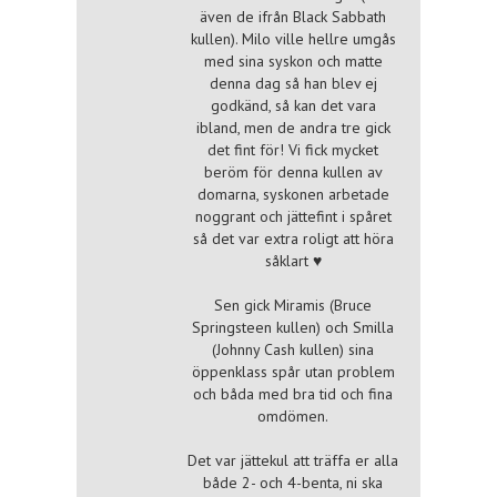
även de ifrån Black Sabbath
kullen). Milo ville hellre umgås
med sina syskon och matte
denna dag så han blev ej
godkänd, så kan det vara
ibland, men de andra tre gick
det fint för! Vi fick mycket
beröm för denna kullen av
domarna, syskonen arbetade
noggrant och jättefint i spåret
så det var extra roligt att höra
såklart ♥
Sen gick Miramis (Bruce
Springsteen kullen) och Smilla
(Johnny Cash kullen) sina
öppenklass spår utan problem
och båda med bra tid och fina
omdömen.
Det var jättekul att träffa er alla
både 2- och 4-benta, ni ska