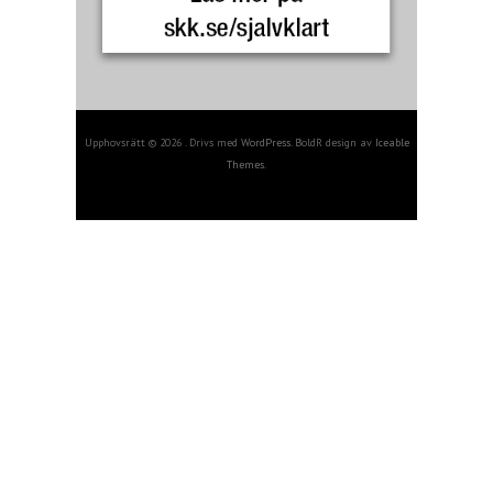
Upphovsrätt © 2026 . Drivs med
WordPress
. BoldR design av
Iceable
Themes
.