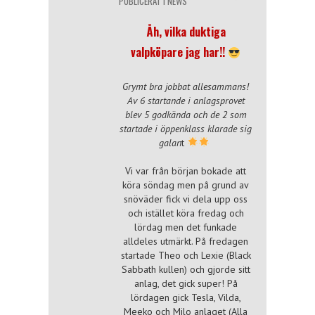
PUBLICERAT I
NEWS
Åh, vilka duktiga
valpköpare jag har!!
Grymt bra jobbat allesammans!
Av 6 startande i anlagsprovet
blev 5 godkända och de 2 som
startade i öppenklass klarade sig
galan
t
Vi var från början bokade att
köra söndag men på grund av
snöväder fick vi dela upp oss
och istället köra fredag och
lördag men det funkade
alldeles utmärkt. På fredagen
startade Theo och Lexie (Black
Sabbath kullen) och gjorde sitt
anlag, det gick super! På
lördagen gick Tesla, Vilda,
Meeko och Milo anlaget (Alla