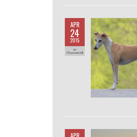
APR
24
2015
av
ITConnectAB
APR