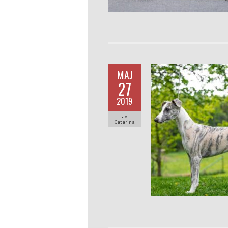
MAJ
27
2019
av
Catarina