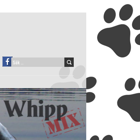
SÖK
EFTER: