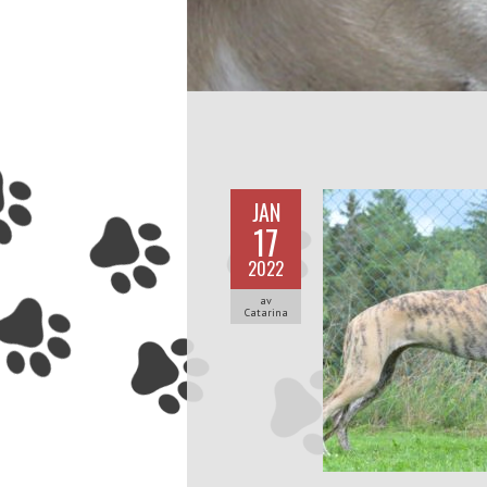
JAN
17
2022
av
Catarina