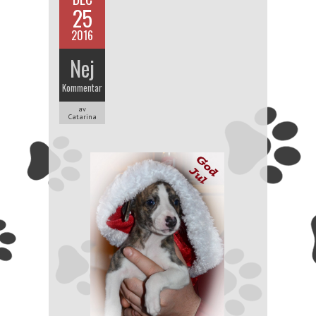
25
2016
Nej
Kommentar
av
Catarina