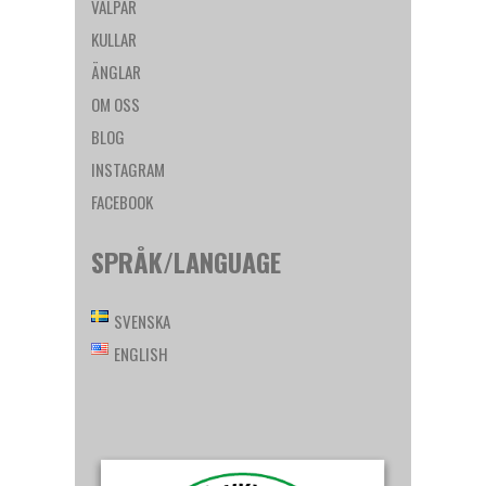
VALPAR
KULLAR
ÄNGLAR
OM OSS
BLOG
INSTAGRAM
FACEBOOK
SPRÅK/LANGUAGE
SVENSKA
ENGLISH