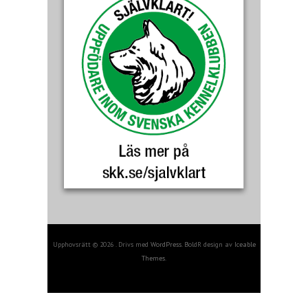
Upphovsrätt © 2026 . Drivs med
WordPress
. BoldR design av
Iceable
Themes
.